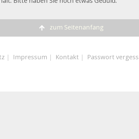
halt. Bitte haben Sie noch etwas Geduld.
zum Seitenanfang
tz
|
Impressum
|
Kontakt
|
Passwort verges